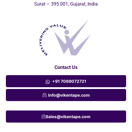
Surat – 395 001, Gujarat, India
Contact Us
+91 7069072721
Info@vikentape.com
Sales@vikentape.com