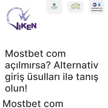
Mostbet com
açılmırsa? Alternativ
giriş üsulları ilə tanış
olun!
Mostbet com