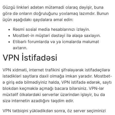
Güzgü linkləri adətən mütəmadi olaraq dəyişir, buna
görə də onların doğruluğunu yoxlamaq lazımdır. Bunun
üçün aşağıdakı qaydalara əməl edin:
Rəsmi sosial media hesablarınızı izləyin.
Mostbet-in müştəri dəstəyi ilə əlaqə saxlayın.
Etibarlı forumlarda və ya icmalarda məlumat
axtarın.
VPN İstifadəsi
VPN xidməti, internet trafikini şifrələyərək istifadəçilərə
istədikləri saytlara daxil olmağa imkan yaradır. Mostbet-
ə giriş edə bilmədiyiniz halda, VPN istifadə edərək, saytı
blokdan keçməklə açmağı bacara bilərsiniz. VPN-lər
müxtəlif ölkələrdəki serverlər üzərindən işləyir, bu da
sizə internetin azadlığını təqdim edir.
VPN tətbiqini yüklədikdən sonra, öz server seçiminizi