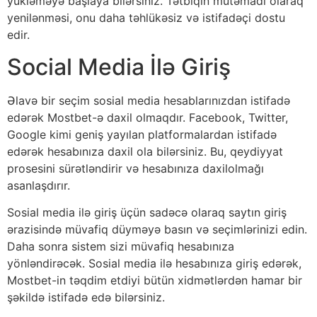
yükləməyə başlaya bilərsiniz. Tətbiqin mütəmadi olaraq
yenilənməsi, onu daha təhlükəsiz və istifadəçi dostu
edir.
Social Media İlə Giriş
Əlavə bir seçim sosial media hesablarınızdan istifadə
edərək Mostbet-ə daxil olmaqdır. Facebook, Twitter,
Google kimi geniş yayılan platformalardan istifadə
edərək hesabınıza daxil ola bilərsiniz. Bu, qeydiyyat
prosesini sürətləndirir və hesabınıza daxilolmağı
asanlaşdırır.
Sosial media ilə giriş üçün sadəcə olaraq saytın giriş
ərazisində müvafiq düyməyə basın və seçimlərinizi edin.
Daha sonra sistem sizi müvafiq hesabınıza
yönləndirəcək. Sosial media ilə hesabınıza giriş edərək,
Mostbet-in təqdim etdiyi bütün xidmətlərdən hamar bir
şəkildə istifadə edə bilərsiniz.