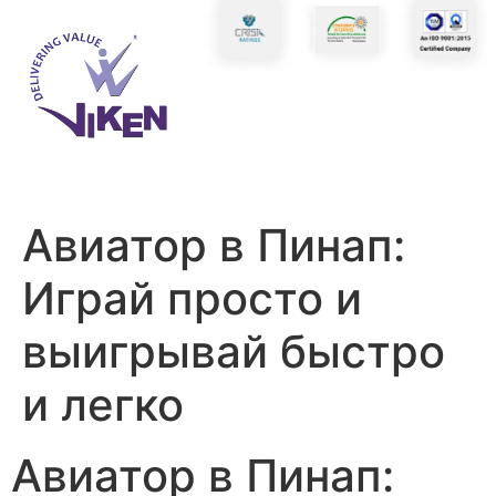
Авиатор в Пинап:
Играй просто и
выигрывай быстро
и легко
Авиатор в Пинап: