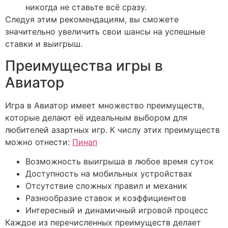
никогда не ставьте всё сразу.
Следуя этим рекомендациям, вы сможете
значительно увеличить свои шансы на успешные
ставки и выигрыш.
Преимущества игры в
Авиатор
Игра в Авиатор имеет множество преимуществ,
которые делают её идеальным выбором для
любителей азартных игр. К числу этих преимуществ
можно отнести:
Пинап
Возможность выигрыша в любое время суток
Доступность на мобильных устройствах
Отсутствие сложных правил и механик
Разнообразие ставок и коэффициентов
Интересный и динамичный игровой процесс
Каждое из перечисленных преимуществ делает