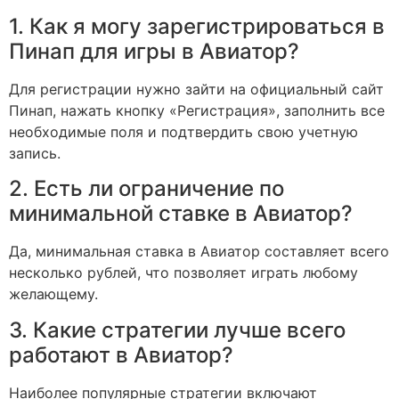
1. Как я могу зарегистрироваться в
Пинап для игры в Авиатор?
Для регистрации нужно зайти на официальный сайт
Пинап, нажать кнопку «Регистрация», заполнить все
необходимые поля и подтвердить свою учетную
запись.
2. Есть ли ограничение по
минимальной ставке в Авиатор?
Да, минимальная ставка в Авиатор составляет всего
несколько рублей, что позволяет играть любому
желающему.
3. Какие стратегии лучше всего
работают в Авиатор?
Наиболее популярные стратегии включают