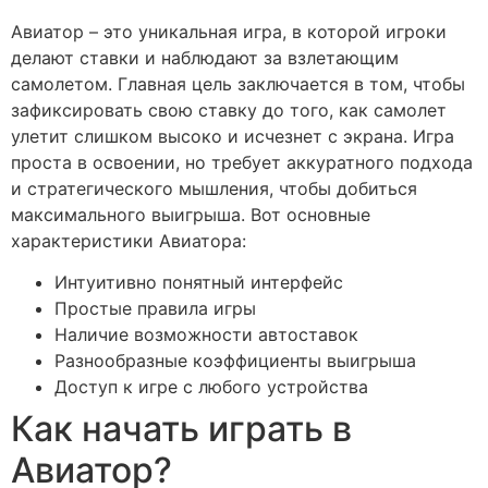
Авиатор – это уникальная игра, в которой игроки
делают ставки и наблюдают за взлетающим
самолетом. Главная цель заключается в том, чтобы
зафиксировать свою ставку до того, как самолет
улетит слишком высоко и исчезнет с экрана. Игра
проста в освоении, но требует аккуратного подхода
и стратегического мышления, чтобы добиться
максимального выигрыша. Вот основные
характеристики Авиатора:
Интуитивно понятный интерфейс
Простые правила игры
Наличие возможности автоставок
Разнообразные коэффициенты выигрыша
Доступ к игре с любого устройства
Как начать играть в
Авиатор?